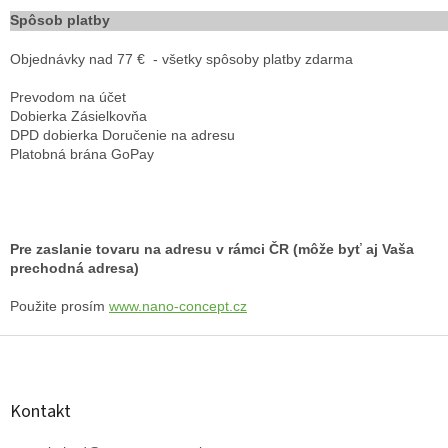
Spôsob platby
Objednávky nad 77 € - všetky spôsoby platby zdarma
Prevodom na účet
Dobierka Zásielkovňa
DPD dobierka Doručenie na adresu
Platobná brána GoPay
Pre zaslanie tovaru na adresu v rámci ČR (môže byť aj Vaša
prechodná adresa)
Použite prosím
www.nano-concept.cz
Z
á
p
ä
Kontakt
t