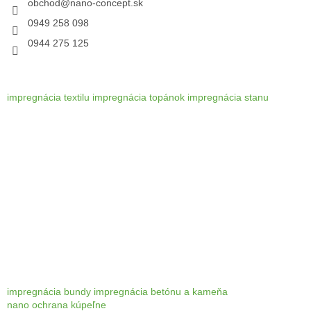
i
obchod
@
nano-concept.sk
e
0949 258 098
0944 275 125
impregnácia textilu
impregnácia topánok
impregnácia stanu
impregnácia bundy
impregnácia betónu a kameňa
nano ochrana kúpeľne