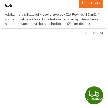
Do košíka
€58
Vďaka metalsilikátovej krycej vrstve dokáže Rewitec G5 znížiť
spotrebu paliva a obnoviť opotrebované povrchy. Miera trenia
a opotrebovania povrchu sa dlhodobo zníži, čím dôjde k...
Kód:
10.544
Z
ZADARMO
A