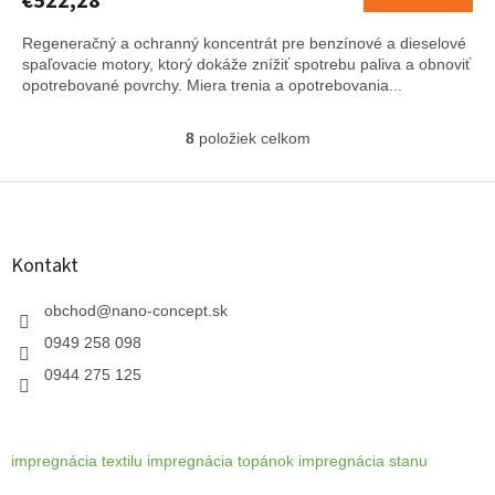
€522,28
M
Regeneračný a ochranný koncentrát pre benzínové a dieselové
O
spaľovacie motory, ktorý dokáže znížiť spotrebu paliva a obnoviť
opotrebované povrchy. Miera trenia a opotrebovania...
8
položiek celkom
O
v
l
Z
á
á
d
p
a
ä
Kontakt
c
t
i
i
obchod
@
nano-concept.sk
e
e
p
0949 258 098
r
v
0944 275 125
k
y
v
ý
impregnácia textilu
impregnácia topánok
impregnácia stanu
p