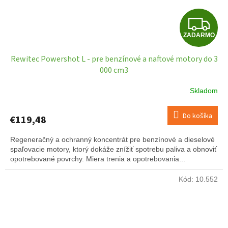
Z
ZADARMO
A
Rewitec Powershot L - pre benzínové a naftové motory do 3
D
000 cm3
A
Skladom
R
Do košíka
€119,48
M
Regeneračný a ochranný koncentrát pre benzínové a dieselové
O
spaľovacie motory, ktorý dokáže znížiť spotrebu paliva a obnoviť
opotrebované povrchy. Miera trenia a opotrebovania...
Kód:
10.552