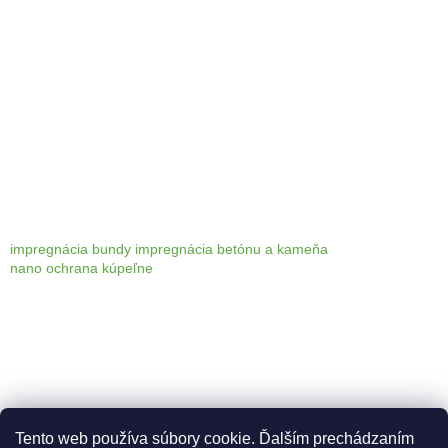
i
s
u
impregnácia bundy
impregnácia betónu a kameňa
nano ochrana kúpeľne
Tento web používa súbory cookie. Ďalším prechádzaním