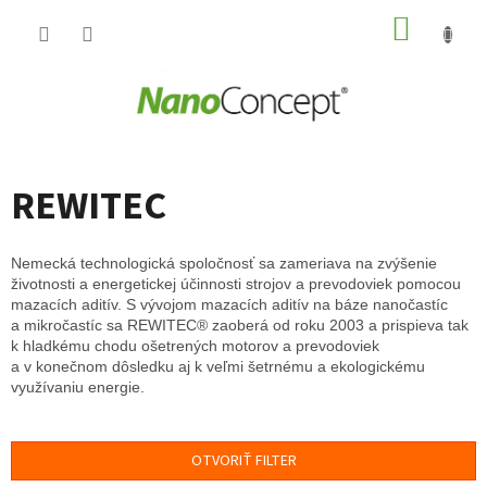
Prejsť
NÁKUP
na
obsah
KOŠÍK
REWITEC
Nemecká technologická spoločnosť sa zameriava na zvýšenie
životnosti a energetickej účinnosti strojov a prevodoviek pomocou
mazacích aditív. S vývojom mazacích aditív na báze nanočastíc
a mikročastíc sa REWITEC® zaoberá od roku 2003 a prispieva tak
k hladkému chodu ošetrených motorov a prevodoviek
a v konečnom dôsledku aj k veľmi šetrnému a ekologickému
využívaniu energie.
OTVORIŤ FILTER