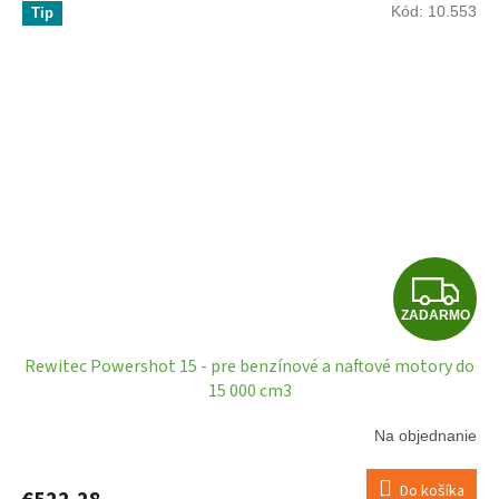
Kód:
10.553
Tip
Z
ZADARMO
A
Rewitec Powershot 15 - pre benzínové a naftové motory do
D
15 000 cm3
A
Na objednanie
R
Do košíka