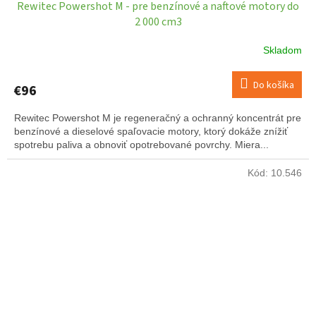
Rewitec Powershot M - pre benzínové a naftové motory do
D
2 000 cm3
A
Skladom
R
Do košíka
€96
M
Rewitec Powershot M je regeneračný a ochranný koncentrát pre
O
benzínové a dieselové spaľovacie motory, ktorý dokáže znížiť
spotrebu paliva a obnoviť opotrebované povrchy. Miera...
Kód:
10.546