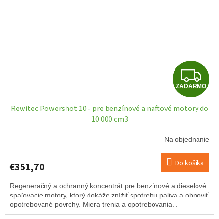
Z
ZADARMO
A
Rewitec Powershot 10 - pre benzínové a naftové motory do
D
10 000 cm3
A
Na objednanie
R
Do košíka
€351,70
M
Regeneračný a ochranný koncentrát pre benzínové a dieselové
O
spaľovacie motory, ktorý dokáže znížiť spotrebu paliva a obnoviť
opotrebované povrchy. Miera trenia a opotrebovania...