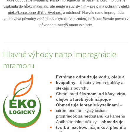
ktoré odpudzuje kvapaliny. Nano impregnácia na báze nanotechnológie je
vsáknuta do hĺbky materiálu, ale nejde o súvislý film – preto má ochranný efekt
niekoľkonásobne dlhšiu životnosť
a odolnosť. Navyše nano impregnácia
zachováva pôvodný vzhľad bez akýchkoľvek zmien, takže udržiavate povrch v
pôvodnom zamýšľanom vzhľade.
Hlavné výhody nano impregnácie
mramoru
Extrémne odpudzuje vodu, oleje a
kvapaliny
– tekutiny tvoria guličky a
stekajú z povrchu
Chráni pred
škvrnami od kávy, vína,
olejov a farebných nápojov
Obmedzuje leptanie kyselinami
–
citrón, ocot ani kyslý čistiaci
prostriedok sa nedostanú ku kameňu
Antibakteriálne účinky –
obmedzuje
tvorbu machov, lišajníkov, plesní a