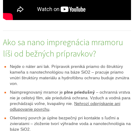
Ako sa nano impregnácia mramoru
líši od bežných prípravkov?
Nejde o náter ani lak. Prípravok preniká priamo do štruktúry
kameňa s nanotechnológiou na báze SiO2 – pracuje priamo
vnútri štruktúry materiálu a hydrofóbnu ochranu buduje zvnútra
von.
Naimpregnovaný mramor je
plne priedušný
– ochranná vrstva
nie je celistvý film, ale priedušná ochrana. Vzduch a vodná para
prechádzajú voľne, kvapaliny nie.
Nehrozí odprýskanie ani
odlupovanie povrchu
.
Ošetrený povrch je úplne bezpečný pri kontakte s ľuďmi a
zvieratami – zloženie tvorí výhradne voda a nanotechnológia na
báze SiO2.