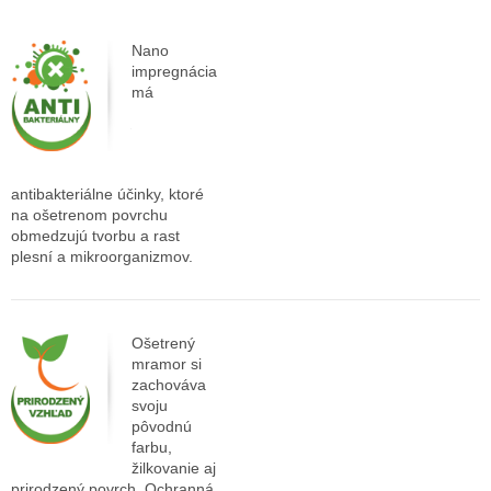
Nano
impregnácia
má
antibakteriálne účinky, ktoré
na ošetrenom povrchu
obmedzujú tvorbu a rast
plesní a mikroorganizmov.
Ošetrený
mramor si
zachováva
svoju
pôvodnú
farbu,
žilkovanie aj
prirodzený povrch. Ochranná