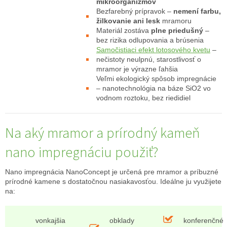
mikroorganizmov
Bezfarebný prípravok –
nemení farbu,
žilkovanie ani lesk
mramoru
Materiál zostáva
plne priedušný
–
bez rizika odlupovania a brúsenia
Samočistiaci efekt lotosového kvetu
–
nečistoty neulpnú, starostlivosť o
mramor je výrazne ľahšia
Veľmi ekologický spôsob impregnácie
– nanotechnológia na báze SiO2 vo
vodnom roztoku, bez riedidiel
Na aký mramor a prírodný kameň
nano impregnáciu použiť?
Nano impregnácia NanoConcept je určená pre mramor a príbuzné
prírodné kamene s dostatočnou nasiakavosťou. Ideálne ju využijete
na:
vonkajšia
obklady
konferenčné