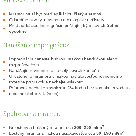
Príprava povrchu:
Mramor musí byť pred aplikáciou
čistý a suchý
Odstráňte škvrny, mastnotu a biologické nečistoty
Pred aplikáciou impregnácie počkajte, kým povrch
úplne
vyschne
Nanášanie impregnácie:
Impregnáciu naneste hubkou, mäkkou handričkou alebo
rozprašovačom
Nanášajte rovnomerne na celý povrch kameňa
U leštěného mramoru s nízkou nasiakavosťou rovnomerne
rozetrite prípravok a nechajte vsiaknuť
Prípravok nechajte
zaschnúť
(24 hodín bez kontaktu s vodou a
mechanického zaťaženia)
Spotreba na mramor:
2
Neleštený a brúsený mramor cca
200–250 ml/m
2
Leštený mramor s nízkou nasiakavosťou cca
50–150 ml/m