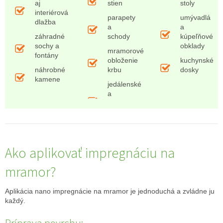
aj
stien
stoly
interiérová
parapety
umývadlá
dlažba
a
a
záhradné
schody
kúpeľňové
sochy a
obklady
mramorové
fontány
obloženie
kuchynské
náhrobné
krbu
dosky
kamene
jedálenské
a
Ako aplikovať impregnáciu na
mramor?
Aplikácia nano impregnácie na mramor je jednoduchá a zvládne ju
každý.