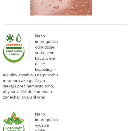
Nano
impregnácia
odpudzuje
vodu, víno,
kávu, oleje
aj iné
kvapaliny –
tekutiny zostávajú na povrchu
mramoru ako guličky a
stekajú preč namiesto toho,
aby sa vsákli do kameňa a
zanechali trvalú škvrnu.
Nano
impregnácia
využíva
efektu