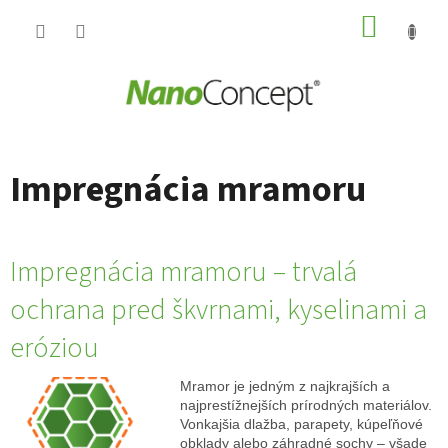
Prejsť
NÁKUP
na
obsah
KOŠÍK
Impregnácia mramoru
Impregnácia mramoru – trvalá
ochrana pred škvrnami, kyselinami a
eróziou
Mramor je jedným z najkrajších a
najprestížnejších prírodných materiálov.
Vonkajšia dlažba, parapety, kúpeľňové
obklady alebo záhradné sochy – všade