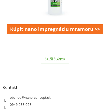
Kúpiť nano impregnáciu mramoru >>
ĎALŠÍ ČLÁNOK
Z
á
p
ä
Kontakt
t
i
obchod
@
nano-concept.sk
e
0949 258 098