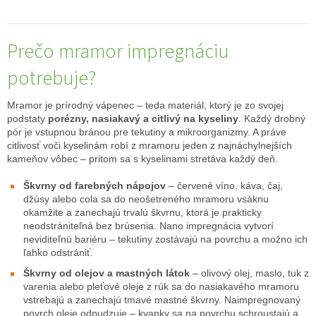
Prečo mramor impregnáciu
potrebuje?
Mramor je prírodný vápenec – teda materiál, ktorý je zo svojej
podstaty
porézny, nasiakavý a citlivý na kyseliny
. Každý drobný
pór je vstupnou bránou pre tekutiny a mikroorganizmy. A práve
citlivosť voči kyselinám robí z mramoru jeden z najnáchylnejších
kameňov vôbec – pritom sa s kyselinami stretáva každý deň.
Škvrny od farebných nápojov
– červené víno, káva, čaj,
džúsy alebo cola sa do neošetreného mramoru vsáknu
okamžite a zanechajú trvalú škvrnu, ktorá je prakticky
neodstrániteľná bez brúsenia. Nano impregnácia vytvorí
neviditeľnú bariéru – tekutiny zostávajú na povrchu a možno ich
ľahko odstrániť.
Škvrny od olejov a mastných látok
– olivový olej, maslo, tuk z
varenia alebo pleťové oleje z rúk sa do nasiakavého mramoru
vstrebajú a zanechajú tmavé mastné škvrny. Naimpregnovaný
povrch
oleje odpudzuje
– kvapky sa na povrchu schroustajú a