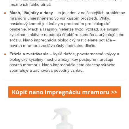
možno ich ľahko utrieť.
Mach, lišajníky a riasy
– to je jeden z najčastejších problémov
mramoru umiestneného vo vonkajšom prostredí. Vlhký,
nasiakavý kameň je ideálnym prostredím pre biologické
osídlenie. Mach a lišajníky nielenže hyzdí vzhľad, ale svojimi
kyselinami aktívne napádajú štruktúru kameňa a urýchľujú jeho
eróziu. Nano impregnácia biologický rast cielene potláča –
povrch mramoru zostáva čistý podstatne dlhšie.
Erózia a zvetrávanie
– kyslé dažde, poveternostné vplyvy a
biologické kyseliny machu a lišajníkov postupne narušujú
povrch mramoru. Nano impregnácia tieto procesy výrazne
spomaľuje a zachováva pôvodný vzhľad.
Kúpiť nano impregnáciu mramoru >>