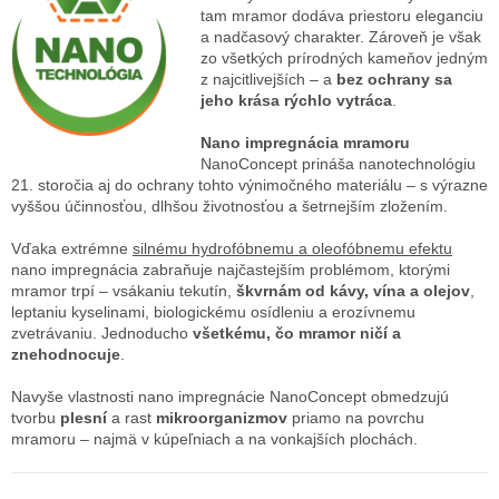
tam mramor dodáva priestoru eleganciu
a nadčasový charakter. Zároveň je však
zo všetkých prírodných kameňov jedným
z najcitlivejších – a
bez ochrany sa
jeho krása rýchlo vytráca
.
Nano impregnácia mramoru
NanoConcept prináša nanotechnológiu
21. storočia aj do ochrany tohto výnimočného materiálu – s výrazne
vyššou účinnosťou, dlhšou životnosťou a šetrnejším zložením.
Vďaka extrémne
silnému hydrofóbnemu a oleofóbnemu efektu
nano impregnácia zabraňuje najčastejším problémom, ktorými
mramor trpí – vsákaniu tekutín,
škvrnám od kávy, vína a olejov
,
leptaniu kyselinami, biologickému osídleniu a erozívnemu
zvetrávaniu. Jednoducho
všetkému, čo mramor ničí a
znehodnocuje
.
Navyše vlastnosti nano impregnácie NanoConcept obmedzujú
tvorbu
plesní
a rast
mikroorganizmov
priamo na povrchu
mramoru – najmä v kúpeľniach a na vonkajších plochách.