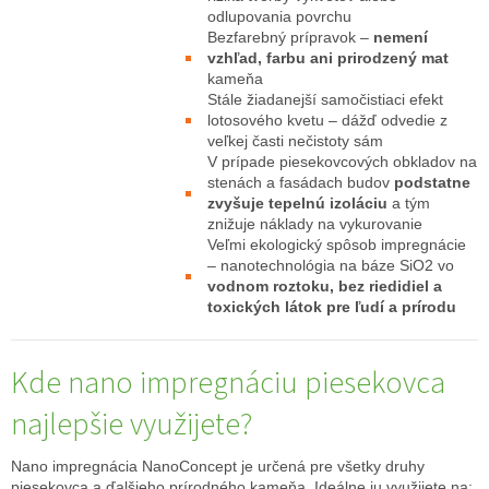
odlupovania povrchu
Bezfarebný prípravok –
nemení
vzhľad, farbu ani prirodzený mat
kameňa
Stále žiadanejší samočistiaci efekt
lotosového kvetu – dážď odvedie z
veľkej časti nečistoty sám
V prípade piesekovcových obkladov na
stenách a fasádach budov
podstatne
zvyšuje tepelnú izoláciu
a tým
znižuje náklady na vykurovanie
Veľmi ekologický spôsob impregnácie
– nanotechnológia na báze SiO2 vo
vodnom roztoku, bez riedidiel a
toxických látok pre ľudí a prírodu
Kde nano impregnáciu piesekovca
najlepšie využijete?
Nano impregnácia NanoConcept je určená pre všetky druhy
piesekovca a ďalšieho prírodného kameňa. Ideálne ju využijete na: