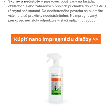
Škvrny a nečistoty
– pieskovec používaný na fasádach,
obkladoch alebo záhradných prvkoch prichádza do kontaktu s
rôznymi nečistotami. Do neošetreného povrchu sa okamžite
vsáknu a sú prakticky neodstrániteľné. Naimpregnovaný
pieskovec
nečistoty odpudzuje
– stačí opláchnuť vodou.
Kúpiť nano impregnáciu dlažby >>