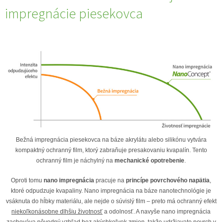
impregnácie piesekovca
Bežná impregnácia piesekovca na báze akrylátu alebo silikónu vytvára
kompaktný ochranný film, ktorý zabraňuje presakovaniu kvapalín. Tento
ochranný film je náchylný na
mechanické opotrebenie
.
Oproti tomu
nano impregnácia
pracuje na
princípe povrchového napätia
,
ktoré odpudzuje kvapaliny. Nano impregnácia na báze nanotechnológie je
vsáknuta do hĺbky materiálu, ale nejde o súvislý film – preto má ochranný efekt
niekoľkonásobne dlhšiu životnosť
a odolnosť. A navyše nano impregnácia