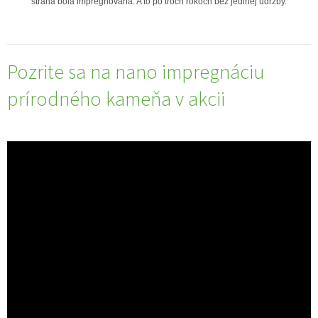
strana bola impregnovaná. A to po troch rokoch bez jedinej údržby.
Pozrite sa na nano impregnáciu
prírodného kameňa v akcii