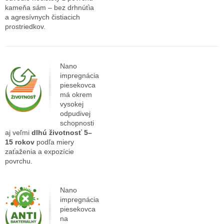
kameňa sám – bez drhnúťia
a agresívnych čistiacich
prostriedkov.
Nano
impregnácia
piesekovca
má okrem
vysokej
odpudivej
schopnosti
aj veľmi
dlhú životnosť 5–
15 rokov
podľa miery
zaťaženia a expozície
povrchu.
Nano
impregnácia
piesekovca
na