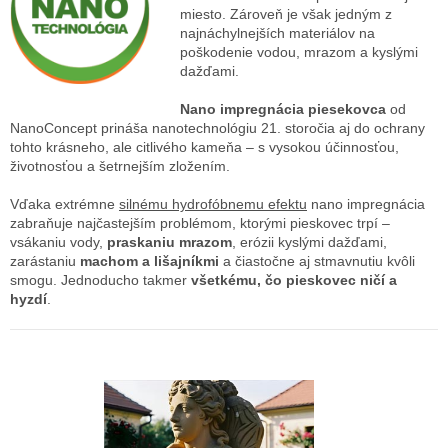
miesto. Zároveň je však jedným z
najnáchylnejších materiálov na
poškodenie vodou, mrazom a kyslými
dažďami.
Nano impregnácia piesekovca
od
NanoConcept prináša nanotechnológiu 21. storočia aj do ochrany
tohto krásneho, ale citlivého kameňa – s vysokou účinnosťou,
životnosťou a šetrnejším zložením.
Vďaka extrémne
silnému hydrofóbnemu efektu
nano impregnácia
zabraňuje najčastejším problémom, ktorými pieskovec trpí –
vsákaniu vody,
praskaniu mrazom
, erózii kyslými dažďami,
zarástaniu
machom a lišajníkmi
a čiastočne aj stmavnutiu kvôli
smogu. Jednoducho takmer
všetkému, čo pieskovec ničí a
hyzdí
.