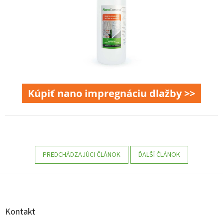
Kúpiť nano impregnáciu dlažby >>
PREDCHÁDZAJÚCI ČLÁNOK
ĎALŠÍ ČLÁNOK
Z
á
p
ä
Kontakt
t