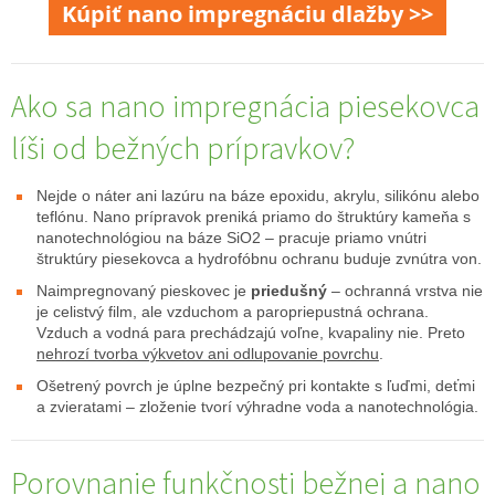
Kúpiť nano impregnáciu dlažby >>
Ako sa nano impregnácia piesekovca
líši od bežných prípravkov?
Nejde o náter ani lazúru na báze epoxidu, akrylu, silikónu alebo
teflónu. Nano prípravok preniká priamo do štruktúry kameňa s
nanotechnológiou na báze SiO2 – pracuje priamo vnútri
štruktúry piesekovca a hydrofóbnu ochranu buduje zvnútra von.
Naimpregnovaný pieskovec je
priedušný
– ochranná vrstva nie
je celistvý film, ale vzduchom a paropriepustná ochrana.
Vzduch a vodná para prechádzajú voľne, kvapaliny nie. Preto
nehrozí tvorba výkvetov ani odlupovanie povrchu
.
Ošetrený povrch je úplne bezpečný pri kontakte s ľuďmi, deťmi
a zvieratami – zloženie tvorí výhradne voda a nanotechnológia.
Porovnanie funkčnosti bežnej a nano