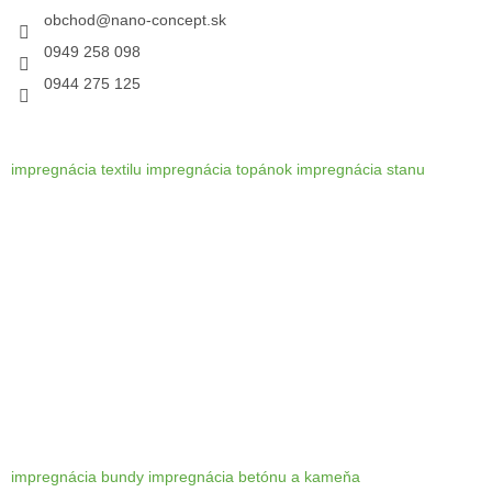
i
obchod
@
nano-concept.sk
e
0949 258 098
0944 275 125
impregnácia textilu
impregnácia topánok
impregnácia stanu
impregnácia bundy
impregnácia betónu a kameňa