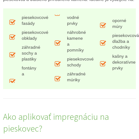
piesekovcové
vodné
oporné
fasády
prvky
múry
piesekovcové
náhrobné
piesekovcová
obklady
kamene
dlažba a
a
záhradné
chodníky
pomníky
sochy a
kašny a
plastiky
piesekovcové
dekoratívne
schody
fontány
prvky
a
záhradné
múriky
Ako aplikovať impregnáciu na
pieskovec?