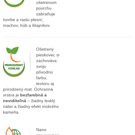
ošetrenom
povrchu
zabraňuje
tvorbe a rastu plesní,
machov, húb a lišajníkov.
Ošetrený
pieskovec si
zachováva
svoju
pôvodnú
farbu,
textúru aj
prirodzený mat. Ochranná
vrstva je
bezfarebná a
neviditeľná
– žiadny lesklý
náter a žiadny efekt mokrého
kameňa.
Nano