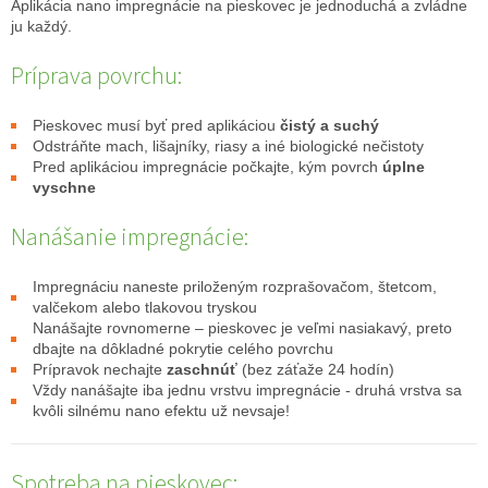
Aplikácia nano impregnácie na pieskovec je jednoduchá a zvládne
ju každý.
Príprava povrchu:
Pieskovec musí byť pred aplikáciou
čistý a suchý
Odstráňte mach, lišajníky, riasy a iné biologické nečistoty
Pred aplikáciou impregnácie počkajte, kým povrch
úplne
vyschne
Nanášanie impregnácie:
Impregnáciu naneste priloženým rozprašovačom, štetcom,
valčekom alebo tlakovou tryskou
Nanášajte rovnomerne – pieskovec je veľmi nasiakavý, preto
dbajte na dôkladné pokrytie celého povrchu
Prípravok nechajte
zaschnúť
(bez záťaže 24 hodín)
Vždy nanášajte iba jednu vrstvu impregnácie - druhá vrstva sa
kvôli silnému nano efektu už nevsaje!
Spotreba na pieskovec: