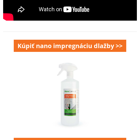
Kúpiť nano impregnáciu dlažby >>