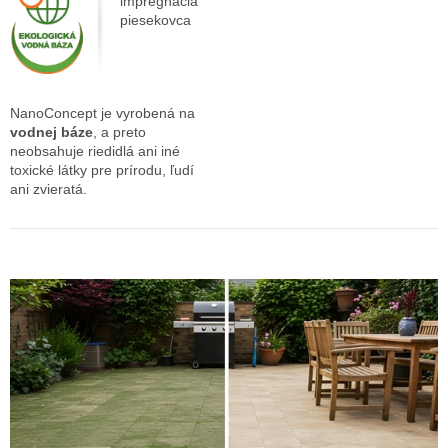
impregnácia
piesekovca
NanoConcept je vyrobená na
vodnej báze
, a preto
neobsahuje riedidlá ani iné
toxické látky pre prírodu, ľudí
ani zvieratá.