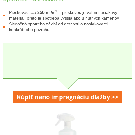
2
Pieskovec cca
250 ml/m
– pieskovec je veľmi nasiakavý
materiál, preto je spotreba vyššia ako u hutných kameňov
Skutočná spotreba závisí od drsnosti a nasiakavosti
konkrétneho povrchu
Kúpiť nano impregnáciu dlažby >>