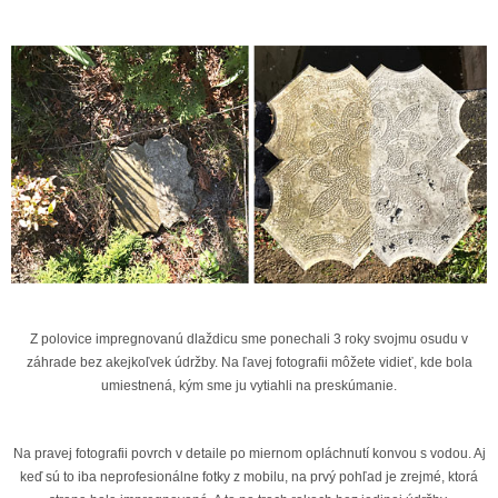
Z polovice impregnovanú dlaždicu sme ponechali 3 roky svojmu osudu v
záhrade bez akejkoľvek údržby. Na ľavej fotografii môžete vidieť, kde bola
umiestnená, kým sme ju vytiahli na preskúmanie.
Na pravej fotografii povrch v detaile po miernom opláchnutí konvou s vodou. Aj
keď sú to iba neprofesionálne fotky z mobilu, na prvý pohľad je zrejmé, ktorá