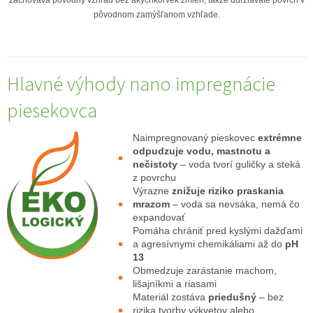
zachováva pôvodný vzhľad bez akýchkoľvek zmien, takže udržiavate povrch v
pôvodnom zamýšľanom vzhľade.
Hlavné výhody nano impregnácie
piesekovca
Naimpregnovaný pieskovec
extrémne
odpudzuje vodu, mastnotu a
nečistoty
– voda tvorí guličky a steká
z povrchu
Výrazne
znižuje riziko praskania
mrazom
– voda sa nevsáka, nemá čo
expandovať
Pomáha chrániť pred kyslými dažďami
a agresívnymi chemikáliami až do
pH
13
Obmedzuje zarástanie machom,
lišajníkmi a riasami
Materiál zostáva
priedušný
– bez
rizika tvorby výkvetov alebo