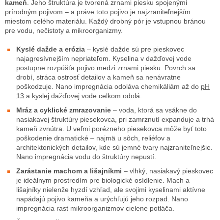
kameň
. Jeho štruktúra je tvorená zrnami piesku spojenými
prírodným pojivom – a práve toto pojivo je najzraniteľnejším
miestom celého materiálu. Každý drobný pór je vstupnou bránou
pre vodu, nečistoty a mikroorganizmy.
Kyslé dažde a erózia
– kyslé dažde sú pre pieskovec
najagresívnejším nepriateľom. Kyselina v dažďovej vode
postupne rozpúšťa pojivo medzi zrnami piesku. Povrch sa
drobí, stráca ostrosť detailov a kameň sa nenávratne
poškodzuje. Nano impregnácia odoláva chemikáliám až do
pH
13
a kyslej dažďovej vode celkom odolá.
Mráz a cyklické zmrazovanie
– voda, ktorá sa vsákne do
nasiakavej štruktúry piesekovca, pri zamrznutí expanduje a trhá
kameň zvnútra. U veľmi porézneho piesekovca môže byť toto
poškodenie dramatické – najmä u sôch, reliéfov a
architektonických detailov, kde sú jemné tvary najzraniteľnejšie.
Nano impregnácia vodu do štruktúry nepustí.
Zarástanie machom a lišajníkmi
– vlhký, nasiakavý pieskovec
je ideálnym prostredím pre biologické osídlenie. Mach a
lišajníky nielenže hyzdí vzhľad, ale svojimi kyselinami aktívne
napádajú pojivo kameňa a urýchľujú jeho rozpad. Nano
impregnácia rast mikroorganizmov cielene potláča.