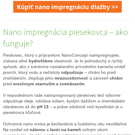
Kúpiť nano impregnáciu dlažby >>
Nano impregnácia piesekovca – ako
funguje?
Pieskovec, ktorý s prípravkom NanoConcept naimpregnujete,
získava silné
hydrofóbne
vlastnosti. Je to jednoduchý a rýchly
spôsob, ako z extrémne nasiakavého prírodného kameňa urobiť
povrch, ktorý vodu a nečistoty
odpudzuje
– chráni ho pred
znečistením, zlepšuje jeho
mrazuvzdornosť
a zároveň
chráni
pred
erozívnym starnutím a zvetrávaním
.
V neposlednom rade naimpregnovaný pieskovec tiež výborne
odpudzuje oleje, odoláva soliam, kyslým dažďom a chemikáliám
všeobecne až do
pH 13
– a práve odolnosť voči kyselinám je u
piesekovca kľúčová.
Ochranná nano vrstva je bezfarebná a ľudskému oku neviditeľná.
Na rozdiel od
náterov
a
lazúr na kameň
voľným okom