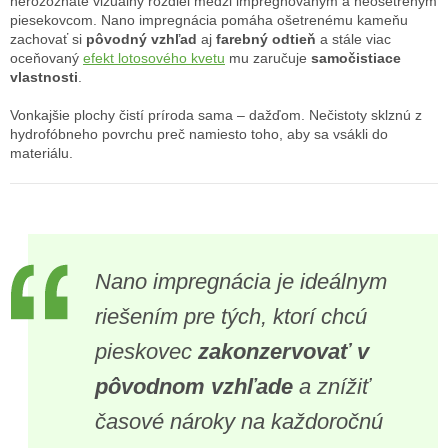
nerozoznáte vizuálny rozdiel medzi impregnovaným a neošetreným
piesekovcom. Nano impregnácia pomáha ošetrenému kameňu
zachovať si
pôvodný vzhľad
aj
farebný odtieň
a stále viac
oceňovaný
efekt lotosového kvetu
mu zaručuje
samočistiace
vlastnosti
.
Vonkajšie plochy čistí príroda sama – dažďom. Nečistoty sklznú z
hydrofóbneho povrchu preč namiesto toho, aby sa vsákli do
materiálu.
Nano impregnácia je ideálnym
riešením pre tých, ktorí chcú
pieskovec
zakonzervovať v
pôvodnom vzhľade
a znížiť
časové nároky na každoročnú