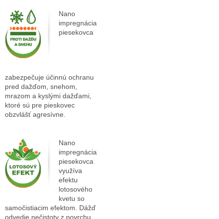
Nano
impregnácia
piesekovca
zabezpečuje účinnú ochranu
pred dažďom, snehom,
mrazom a kyslými dažďami,
ktoré sú pre pieskovec
obzvlášť agresívne.
Nano
impregnácia
piesekovca
využíva
efektu
lotosového
kvetu so
samočistiacim efektom. Dážď
odvedie nečistoty z povrchu