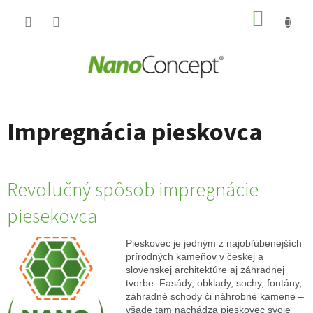
Prejsť
NÁKUP
na
obsah
KOŠÍK
Impregnácia pieskovca
Revolučný spôsob impregnácie
piesekovca
Pieskovec je jedným z najobľúbenejších
prírodných kameňov v českej a
slovenskej architektúre aj záhradnej
tvorbe. Fasády, obklady, sochy, fontány,
záhradné schody či náhrobné kamene –
všade tam nachádza pieskovec svoje